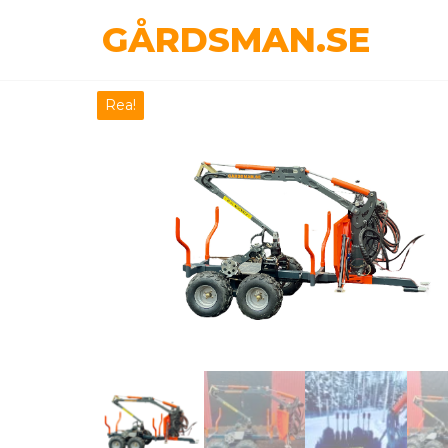
Hoppa
GÅRDSMAN.SE
till
innehåll
Rea!