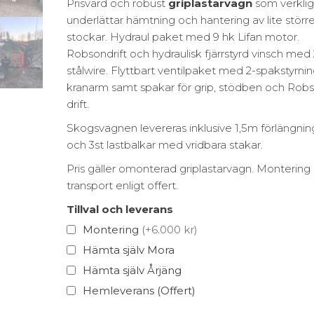
Prisvärd och robust
griplastarvagn
som verkli
underlättar hämtning och hantering av lite störr
stockar. Hydraul paket med 9 hk Lifan motor.
Robsondrift och hydraulisk fjärrstyrd vinsch me
stålwire. Flyttbart ventilpaket med 2-spakstyrnin
kranarm samt spakar för grip, stödben och Rob
drift.
Skogsvagnen levereras inklusive 1,5m förlängnin
och 3st lastbalkar med vridbara stakar.
Pris gäller omonterad griplastarvagn. Montering
transport enligt offert.
Tillval och leverans
Montering
(+6.000 kr)
Hämta själv Mora
Hämta själv Årjäng
Hemleverans (Offert)