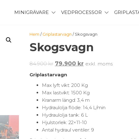
MINIGRÄVARE
VEDPROCESSOR
GRIPLAS
Hem
/
Griplastarvagn
/ Skogsvagn
Skogsvagn
Det
Det
79.900
kr
84.900
kr
exkl. moms
ursprungliga
nuvarande
Griplastarvagn
priset
priset
Max lyft vikt: 200 Kg
var:
är:
Max lastvikt: 1500 Kg
84.900 kr.
79.900 kr.
Kranarm längd: 3,4 m
Hydraulolja flöde: 14,4 L/min
Hydraulolja tank: 6 L
Hjulstorlek: 22×11-10
Antal hydraul ventiler: 9