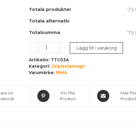
Totala produkter
79.
Totala alternativ
Totalsumma
79.
Skogsvagn
-
+
Lägg till i varukorg
mängd
Artikelnr:
TTC03A
Kategori:
Griplastarvagn
Varumärke:
RIMA
are on
Pin This
Mail Thi
cebook
Product
Produc