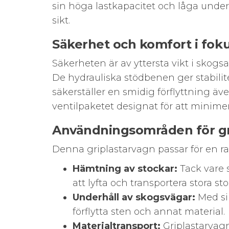
sin höga lastkapacitet och låga under
sikt.
Säkerhet och komfort i fok
Säkerheten är av yttersta vikt i skog
De hydrauliska stödbenen ger stabilit
säkerställer en smidig förflyttning 
ventilpaketet designat för att minim
Användningsområden för gr
Denna griplastarvagn passar för en 
Hämtning av stockar:
Tack vare s
att lyfta och transportera stora sto
Underhåll av skogsvägar:
Med si
förflytta sten och annat material.
Materialtransport:
Griplastarvagne