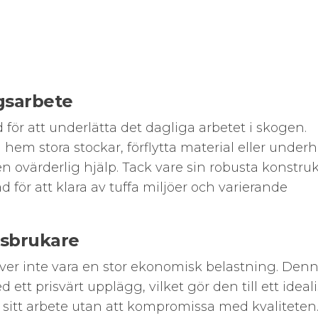
ogsarbete
för att underlätta det dagliga arbetet i skogen.
em stora stockar, förflytta material eller underh
ovärderlig hjälp. Tack vare sin robusta konstru
 för att klara av tuffa miljöer och varierande
gsbrukare
över inte vara en stor ekonomisk belastning. Den
t prisvärt upplägg, vilket gör den till ett ideali
a sitt arbete utan att kompromissa med kvaliteten