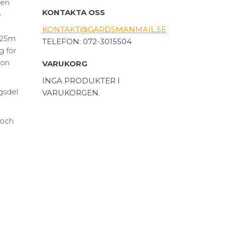
gen
KONTAKTA OSS
e
KONTAKT@GARDSMANMAIL.SE
d 25m
TELEFON: 072-3015504
g för
son
VARUKORG
INGA PRODUKTER I
gsdel
VARUKORGEN.
 och