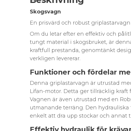
Skogsvagn
En prisvärd och robust griplastarvagn
Om du letar efter en effektiv och påli
tungt material i skogsbruket, är den
kraftfull prestanda, genomtänkt desi
verkligen levererar.
Funktioner och fördelar me
Denna griplastarvagn är utrustad med 
Lifan-motor. Detta ger tillräcklig kraf
Vagnen är även utrustad med en Robso
utmanande terräng. Den hydrauliska f
enkelt att dra upp stockar och annat 
Effektiv hydraulik för kräv