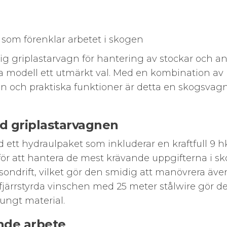
 som förenklar arbetet i skogen
tlig griplastarvagn för hantering av stockar och a
na modell ett utmärkt val. Med en kombination av
gn och praktiska funktioner är detta en skogsva
d griplastarvagnen
ett hydraulpaket som inkluderar en kraftfull 9 h
t för att hantera de mest krävande uppgifterna i s
ndrift, vilket gör den smidig att manövrera även
järrstyrda vinschen med 25 meter stålwire gör de
tungt material.
ande arbete