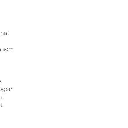
nnat
gn som
k
kogen.
 i
t