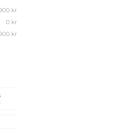
900 kr
0 kr
900 kr
s
t