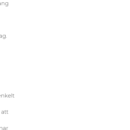
lång
ag.
enkelt
att
enar