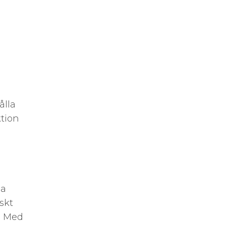
ålla
ktion
na
skt
. Med