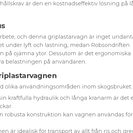
hållskrav är den en kostnadseffektiv lösning på 
us
sarbete, och denna griplastarvagn är inget undant
et under lyft och lastning, medan Robsondriften
även på ojämna ytor. Dessutom är det ergonomiska
era belastningen på användaren.
iplastarvagnen
rad olika användningsområden inom skogsbruket:
in kraftfulla hydraulik och långa kranarm är det 
ckar.
n robusta konstruktion kan vagnen användas för 
n är idealisk för transport av allt från ris och gr