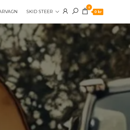
0
TARVAGN
SKID STEER
0 kr