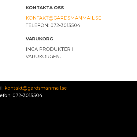
KONTAKTA OSS
KONTAKT@GARDSMANMAIL.SE
TELEFON: 072-3015504
VARUKORG
INGA PRODUKTER I
VARUKORGEN.
il:
kontakt@gardsmanmail.se
lefon: 072-3015504