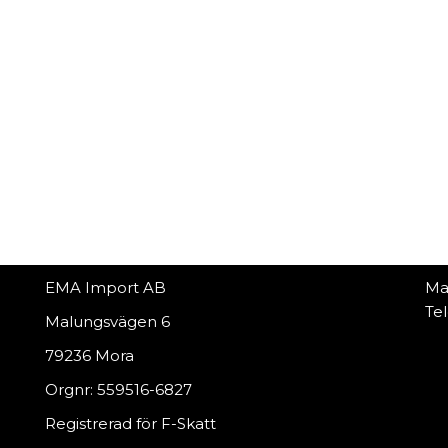
EMA Import AB
Ma
Te
Malungsvägen 6
79236 Mora
Orgnr: 559516-6827
Registrerad för F-Skatt