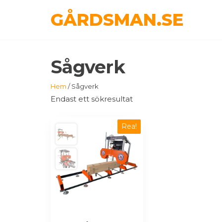
Hoppa
GÅRDSMAN.SE
till
innehåll
Sågverk
Hem
/ Sågverk
Endast ett sökresultat
Rea!